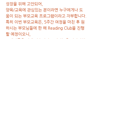
성장을 위해 고안되어,

양육/교육에 관심있는 분이라면 누구에게나 도
움이 되는 부모교육 프로그램이라고 자부합니다.
특히 이번 부모교육은, 5주간 여정을 마친 후 원
하시는 부모님들에 한 해 Reading Club을 진행
할 예정이오니,

교재완독을 위해 지속적인 도서나눔을 기다리셨
던 분들께 좋은 소식이 될 것으로 기대됩니다.
[리딩맘]을 통해, ‘발도르프 교육의 본질’을 이해
하시고

가정과 교육현장에서 실질적으로 적용하실 수 있
기를 바랍니다.
Show More
Share this event
분더아카데미 사업등록번호 :
129-92-52600
/ 대표자명 : 김석현