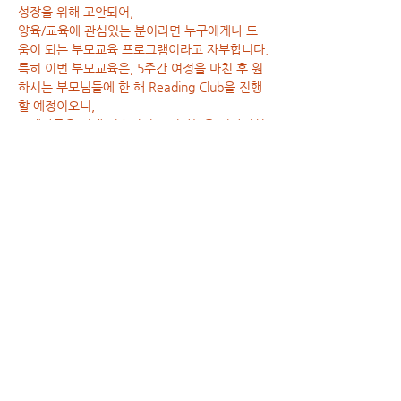
성장을 위해 고안되어,

양육/교육에 관심있는 분이라면 누구에게나 도
움이 되는 부모교육 프로그램이라고 자부합니다.
특히 이번 부모교육은, 5주간 여정을 마친 후 원
하시는 부모님들에 한 해 Reading Club을 진행
할 예정이오니,

교재완독을 위해 지속적인 도서나눔을 기다리셨
던 분들께 좋은 소식이 될 것으로 기대됩니다.
[리딩맘]을 통해, ‘발도르프 교육의 본질’을 이해
하시고

가정과 교육현장에서 실질적으로 적용하실 수 있
기를 바랍니다.
Show More
Share this event
분더아카데미 사업등록번호 :
129-92-52600
/ 대표자명 : 김석현